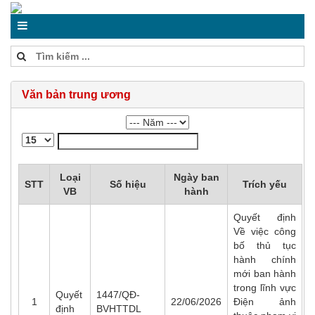
Văn bản trung ương
Loại
Ngày ban
STT
Số hiệu
Trích yếu
VB
hành
Quyết định
Về việc công
bố thủ tục
hành chính
mới ban hành
trong lĩnh vực
Quyết
1447/QĐ-
1
22/06/2026
Điện ảnh
định
BVHTTDL