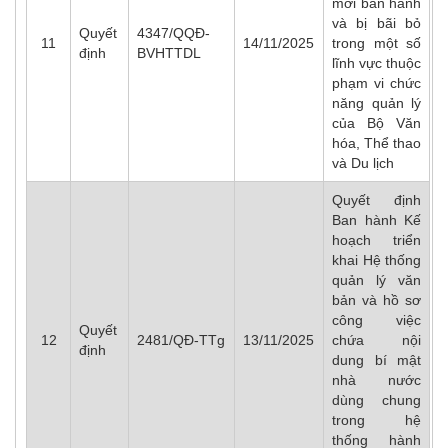
mới ban hành
và bị bãi bỏ
Quyết
4347/QQĐ-
11
14/11/2025
trong một số
định
BVHTTDL
lĩnh vực thuộc
phạm vi chức
năng quản lý
của Bộ Văn
hóa, Thể thao
và Du lịch
Quyết định
Ban hành Kế
hoạch triển
khai Hệ thống
quản lý văn
bản và hồ sơ
công việc
Quyết
12
2481/QĐ-TTg
13/11/2025
chứa nội
định
dung bí mật
nhà nước
dùng chung
trong hệ
thống hành