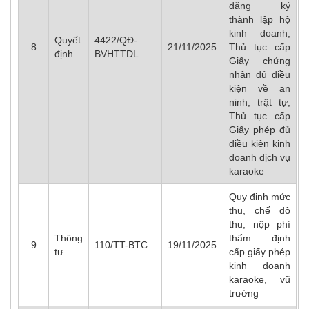
đăng ký
thành lập hộ
kinh doanh;
Quyết
4422/QĐ-
8
21/11/2025
Thủ tục cấp
định
BVHTTDL
Giấy chứng
nhận đủ điều
kiện về an
ninh, trật tự;
Thủ tục cấp
Giấy phép đủ
điều kiện kinh
doanh dịch vụ
karaoke
Quy định mức
thu, chế độ
thu, nộp phí
Thông
thẩm định
9
110/TT-BTC
19/11/2025
tư
cấp giấy phép
kinh doanh
karaoke, vũ
trường