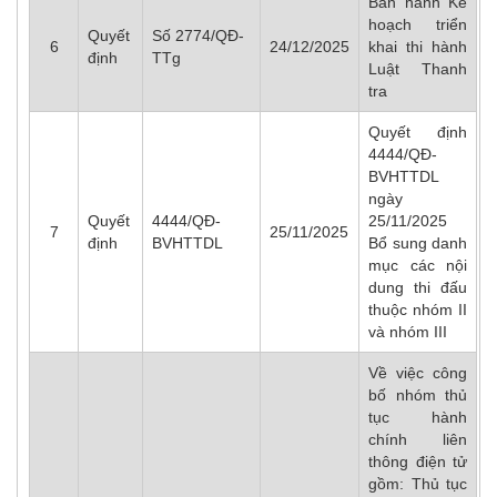
Ban hành Kế
hoạch triển
Quyết
Số 2774/QĐ-
6
24/12/2025
khai thi hành
định
TTg
Luật Thanh
tra
Quyết định
4444/QĐ-
BVHTTDL
ngày
Quyết
4444/QĐ-
25/11/2025
7
25/11/2025
định
BVHTTDL
Bổ sung danh
mục các nội
dung thi đấu
thuộc nhóm II
và nhóm III
Về việc công
bố nhóm thủ
tục hành
chính liên
thông điện tử
gồm: Thủ tục