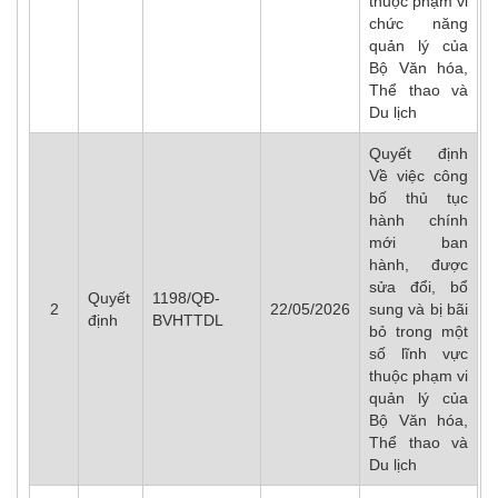
thuộc phạm vi
chức năng
quản lý của
Bộ Văn hóa,
Thể thao và
Du lịch
Quyết định
Về việc công
bố thủ tục
hành chính
mới ban
hành, được
sửa đổi, bổ
Quyết
1198/QĐ-
2
22/05/2026
sung và bị bãi
định
BVHTTDL
bỏ trong một
số lĩnh vực
thuộc phạm vi
quản lý của
Bộ Văn hóa,
Thể thao và
Du lịch