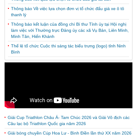
Thông báo Về việc lựa chọn đơn vị tổ chức đấu giá xe ô tô
thanh lý
Thông báo kết luận của đồng chí Bí thư Tỉnh ủy tại Hội nghị
làm việc với Thường trực Đảng ủy các xã Vụ Bản, Liên Minh,
Minh Tân, Hiển Khánh
Thể lệ tổ chức Cuộc thi sáng tác biểu trưng (logo) tỉnh Ninh
Bình
Giải Cup Triathlon Châu Á- Tam Chúc 2026 và Giải Vô địch các
Câu lạc bộ Triathlon Quốc gia năm 2026
Giải bóng chuyền Cúp Hoa Lư - Bình Điền lần thứ XX năm 2026