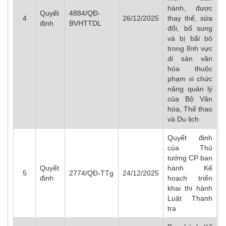
hành, được
Quyết
4884/QĐ-
4
26/12/2025
thay thế, sửa
định
BVHTTDL
đổi, bổ sung
và bị bãi bỏ
trong lĩnh vực
di sản văn
hóa thuộc
phạm vi chức
năng quản lý
của Bộ Văn
hóa, Thể thao
và Du lịch
Quyết định
của Thủ
tướng CP ban
Quyết
hành Kế
5
2774/QĐ-TTg
24/12/2025
định
hoạch triển
khai thi hành
Luật Thanh
tra