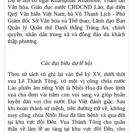
Dự lễ hội có ngài Khamphan Khamone, Tham tán
Văn hóa, Giáo dục nước CHDCND Lào; đại diện
Quỹ Văn hiến Việt Nam; bà Vũ Thanh Lịch - Phó
Giám đốc Sở Văn hóa và Thể thao; Lãnh đạo Ban
Quản lý Quần thể Danh thắng Tràng An, chính
quyền, nhân dân trong xã và đông đảo du khách
thập phương.
Các đại biểu dự lễ hội
Theo sử sách cũ ghi lại vào thế kỷ XV, dưới thời
vua Lê Thánh Tông, có một vị công chúa nước
Lào phiên âm tiếng Việt là Nhồi Hoa đã theo lệnh
vua cha đem vài trăm con voi sang và giúp huấn
luyện đàn voi cho nước Đại Việt đánh giặc. Sau
khi hoàn thành sứ mệnh, trên đường trở về, không
may công chúa Nhồi Hoa đã lâm bệnh và qua đời
tại khu vực đồi Đền.
Vua Thánh Tông cho quân
thần về làm lễ an táng tại khu vực đồi Đền,
cho