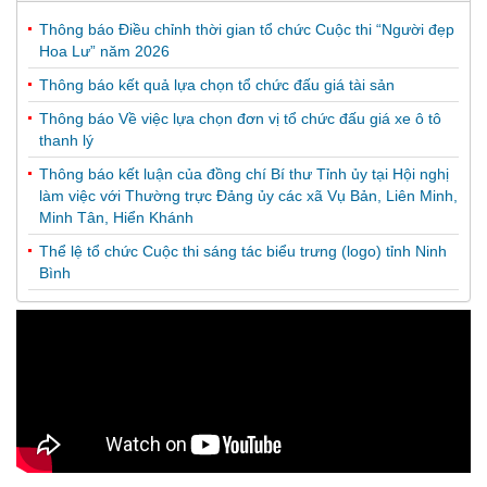
Thông báo Điều chỉnh thời gian tổ chức Cuộc thi “Người đẹp
Hoa Lư” năm 2026
Thông báo kết quả lựa chọn tổ chức đấu giá tài sản
Thông báo Về việc lựa chọn đơn vị tổ chức đấu giá xe ô tô
thanh lý
Thông báo kết luận của đồng chí Bí thư Tỉnh ủy tại Hội nghị
làm việc với Thường trực Đảng ủy các xã Vụ Bản, Liên Minh,
Minh Tân, Hiển Khánh
Thể lệ tổ chức Cuộc thi sáng tác biểu trưng (logo) tỉnh Ninh
Bình